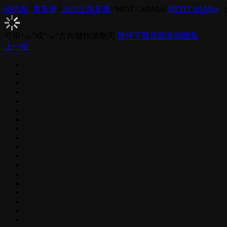
58汽车
>
美车致
>
2019上海车展
>
MINI ClubMan
MINI ClubMan
可用“
←
”或“
→
”方向键快速翻页
暂停
下载原图
返回图集
上一组